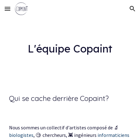
Skip to main content
Skip to navigation
L'équipe Copaint
Qui se cache derrière Copaint?
Nous sommes un collectif d'artistes composé de
🔬
bio
logistes
,
🧐
chercheurs, 👾 ingénieurs
informaticiens