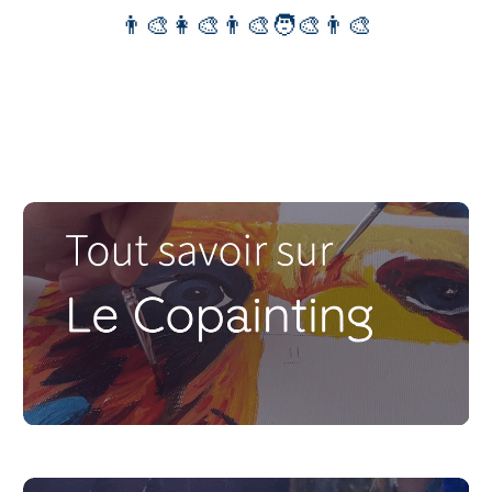
👨‍🎨
👩‍🎨👨‍🎨🧑‍🎨
👨‍🎨