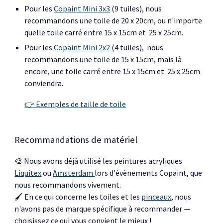
Pour les
Copaint Mini 3x3
(9 tuiles),
nous
recommandons une toile de 20 x 20cm, ou n'importe
quelle
toile carré entre 15 x 15cm et
25 x 25cm
.
Pour les
Copaint Mini 2x2
(4 tuiles),
nous
recommandons une toile de 15 x 15cm, mais là
encore, une toile carré entre 15 x 15cm et
25 x 25cm
conviendra
.
👉 Exemples de taille de toile
R
ecomm
a
ndations de matériel
🎨 Nous avons déjà utilisé les peintures acryliques
Liquitex
ou
Amsterdam
lors d'évènements Copaint, que
nous recommandons vivement.
🖌️ En ce qui concerne les toiles et les
pinceaux
, nous
n'avons pas de marque spécifique à recommander
—
choisissez ce qui vous convient le mieux !