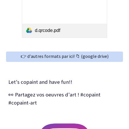
d.qrcode.pdf
👉 d'autres formats par ici! 📁 (google drive)
L
et's copaint
and
h
ave fun!!
👀 Partagez vos oeuvres d'art
! #copaint
#copaint-art