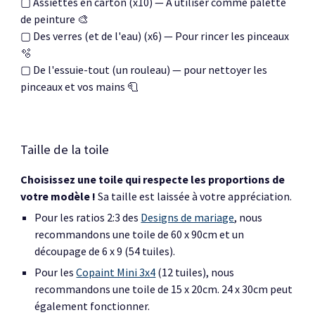
▢ Assiettes en carton (x10) — A utiliser comme palette
de peinture 🎨
▢ Des verres (et de l'eau) (x6) — Pour rincer les pinceaux
🫧
▢ De l'essuie-tout (un rouleau) — pour nettoyer les
pinceaux et vos mains 🧻
Taille de la toile
Choisissez une toile qui respecte les proportions de
votre modèle !
Sa taille est laissée à votre appréciation.
Pour les
ratios 2:3 des
Designs de mariage
, nous
recommandons une toile de 60 x 90cm et un
découpage de 6 x 9 (54 tuiles).
Pour les
Copaint Mini 3x4
(12 tuiles),
nous
recommandons une toile de 15 x 20cm
. 2
4
x 30cm peut
également fonctionner.