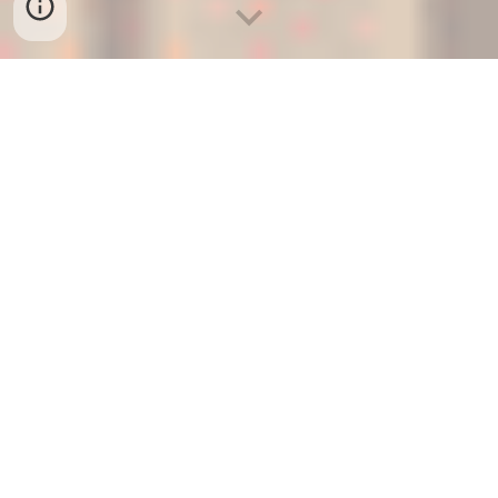
Bienvenue chez Copaint!
Vous cherchez une
activité créative et conviviale
pour
votre prochain évènement ? Vous êtes au bon endroit !
Copaint est un concept de
peinture collaborative
unique en son genre
, offrant des souvenirs amusants et
des chefs-d'œuvre durables. Nous le recommandons
particulièrement pour les mariages ! Des informations
détaillées pour comprendre
comment copainter
et
préparer un atelier
de copainting par vous-même sont
disponibles sur ce site — admirez notre Galerie ou lisez
nos Histoires Copaint pour trouver l'inspi. Parcourez
notre Design Store, choisissez un modèle et utilisez
notre outil Paint Prep' pour préparer votre prochain